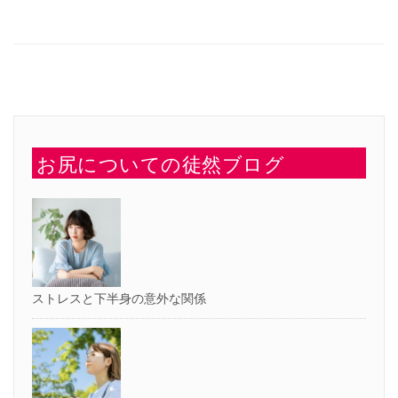
有
ク
す
し
る
て
に
Twitter
は
で
ク
共
リ
有
ッ
(新
ク
し
し
い
て
ウ
く
ィ
だ
ン
さ
ド
い
ウ
お尻についての徒然ブログ
(新
で
し
開
い
き
ウ
ま
ィ
す)
ン
ド
ウ
で
開
き
ま
す)
ストレスと下半身の意外な関係