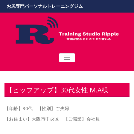
お尻専門パーソナルトレーニングジム
TOGGLE
NAVIGATION
【ヒップアップ】30代女性 M.A様
【年齢】30代 【性別】ご夫婦
【お住まい】大阪市中央区 【ご職業】会社員