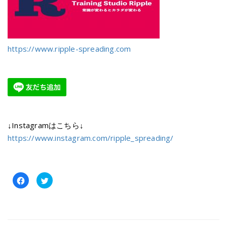
https://www.ripple-spreading.com
↓Instagramはこちら↓
https://www.instagram.com/ripple_spreading/
Facebook
ク
で
リ
共
ッ
有
ク
す
し
る
て
に
Twitter
は
で