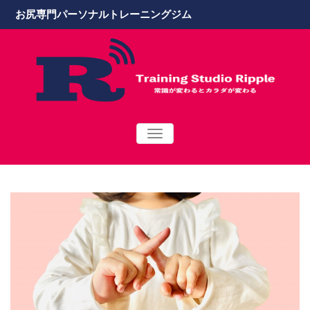
お尻専門パーソナルトレーニングジム
TOGGLE
NAVIGATION