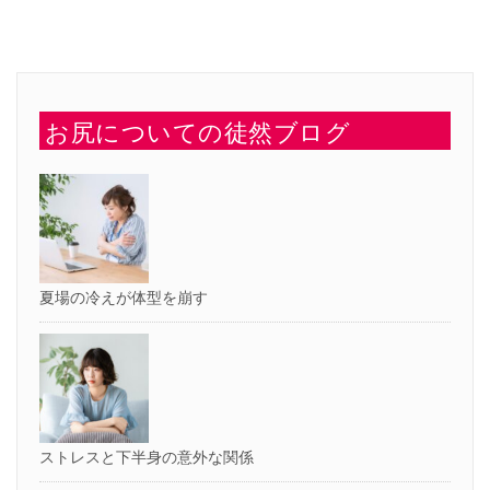
ク
共
リ
有
ッ
(新
ク
し
し
い
て
ウ
く
ィ
だ
ン
さ
ド
い
ウ
お尻についての徒然ブログ
(新
で
し
開
い
き
ウ
ま
ィ
す)
ン
ド
ウ
で
開
き
ま
す)
夏場の冷えが体型を崩す
ストレスと下半身の意外な関係