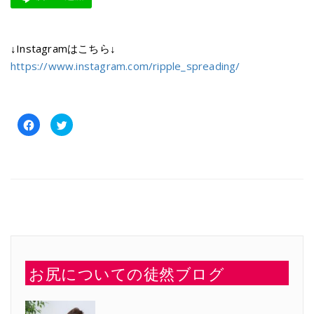
↓Instagramはこちら↓
https://www.instagram.com/ripple_spreading/
Facebook
ク
で
リ
共
ッ
有
ク
す
し
る
て
に
Twitter
は
で
ク
共
リ
有
ッ
(新
ク
し
し
い
て
ウ
く
ィ
だ
ン
さ
ド
い
ウ
お尻についての徒然ブログ
(新
で
し
開
い
き
ウ
ま
ィ
す)