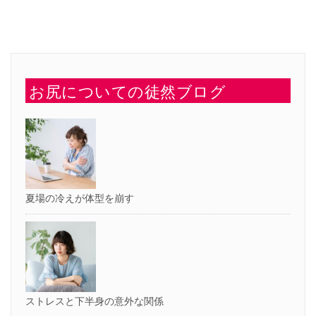
ク
共
リ
有
ッ
(新
ク
し
し
い
て
ウ
く
ィ
だ
ン
さ
ド
い
ウ
お尻についての徒然ブログ
(新
で
し
開
い
き
ウ
ま
ィ
す)
ン
ド
ウ
で
開
き
ま
す)
夏場の冷えが体型を崩す
ストレスと下半身の意外な関係