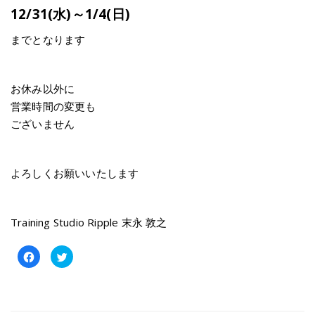
12/31(水)
～1/4(日)
までとなります
お休み以外に
営業時間の変更も
ございません
よろしくお願いいたします
Training Studio Ripple 末永 敦之
Facebook
ク
で
リ
共
ッ
有
ク
す
し
る
て
に
Twitter
は
で