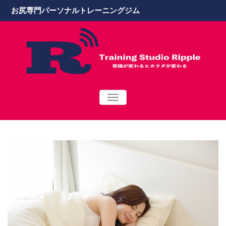
お尻専門パーソナルトレーニングジム
TOGGLE
NAVIGATION