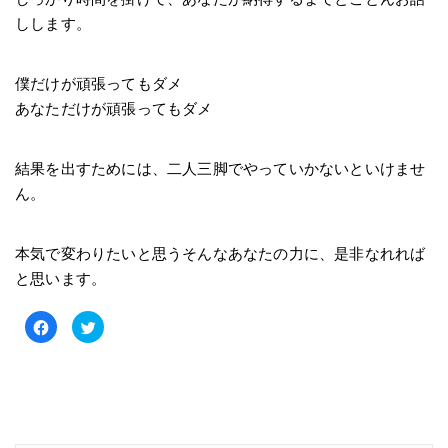
しします。
僕だけが頑張ってもダメ
あなただけが頑張ってもダメ
結果を出すためには、二人三脚でやっていかないといけませ
ん。
本気で変わりたいと思うそんなあなたの力に、是非なれれば
と思います。
Facebook
ク
で
リ
共
ッ
有
ク
す
し
る
て
に
Twitter
は
で
ク
共
リ
有
ッ
(新