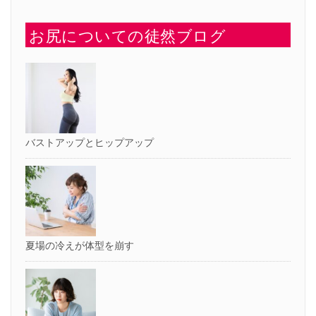
ク
し
し
い
て
ウ
お尻についての徒然ブログ
く
ィ
だ
ン
さ
ド
い
ウ
(新
で
し
開
い
き
ウ
ま
ィ
す)
ン
ド
ウ
で
開
バストアップとヒップアップ
き
ま
す)
夏場の冷えが体型を崩す