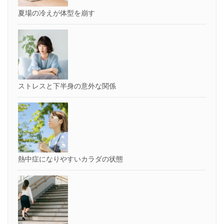
ま
す)
夏場の冷えが体型を崩す
ストレスと下半身の意外な関係
熱中症になりやすいカラダの状態