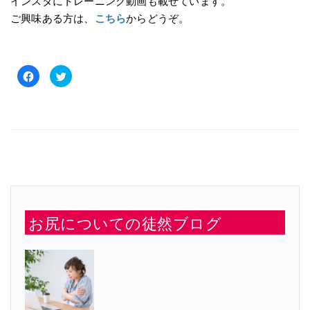
インスタにトレーニング動画も載せています。
ご興味ある方は、
こちら
からどうぞ。
Facebook
ク
で
リ
共
ッ
有
ク
す
し
る
て
に
Twitter
は
で
ク
共
リ
有
ッ
(新
ク
し
し
い
て
ウ
く
ィ
だ
ン
さ
ド
い
ウ
お尻についての徒然ブログ
(新
で
し
開
い
き
ウ
ま
ィ
す)
ン
ド
ウ
で
開
き