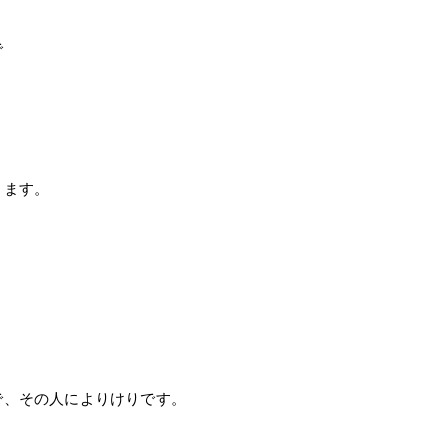
で
きます。
で、その人によりけりです。