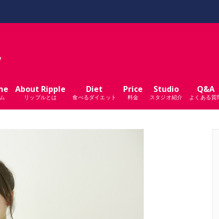
me
About Ripple
Diet
Price
Studio
Q&A
ム
リップルとは
食べるダイエット
料金
スタジオ紹介
よくある質