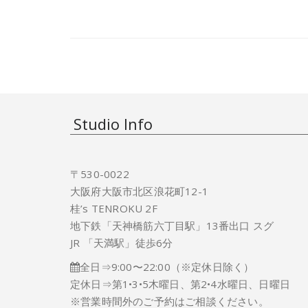
有
ク
す
し
る
て
に
Twitter
は
で
ク
共
リ
有
ッ
(新
ク
し
し
い
て
ウ
く
ィ
だ
ン
さ
ド
Studio Info
い
ウ
(新
で
し
開
い
き
ウ
ま
ィ
す)
ン
〒530-0022
ド
ウ
大阪府大阪市北区浪花町12-1
で
開
桂’s TENROKU 2F
き
ま
地下鉄「天神橋筋六丁目駅」13番出口 スグ
す)
JR 「天満駅」徒歩6分
全日⇒9:00〜22:00（※定休日除く）
定休日⇒第1•3•5木曜日、第2•4水曜日、日曜日
※営業時間外のご予約はご相談ください。