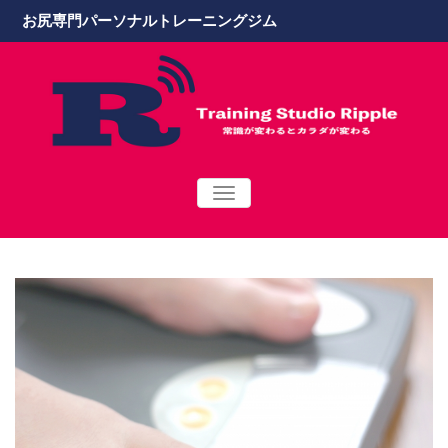
お尻専門パーソナルトレーニングジム
TOGGLE
NAVIGATION