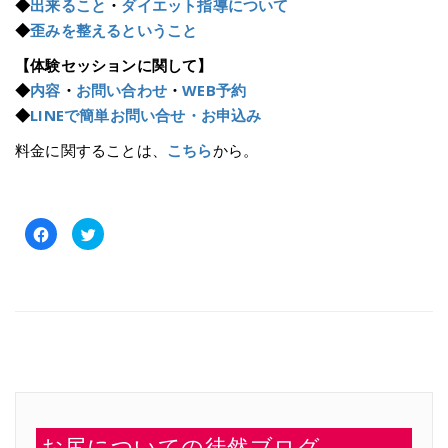
◆
出来ること
・
ダイエット指導について
◆
歪みを整えるということ
【体験セッションに関して】
◆
内容
・
お問い合わせ
・
WEB予約
◆
LINEで簡単お問い合せ・お申込み
料金に関することは、
こちら
から。
Facebook
ク
で
リ
共
ッ
有
ク
す
し
る
て
に
Twitter
は
で
ク
共
リ
有
ッ
(新
ク
し
し
い
て
ウ
く
ィ
だ
ン
さ
ド
い
ウ
お尻についての徒然ブログ
(新
で