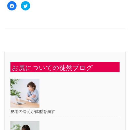
Facebook
ク
で
リ
共
ッ
有
ク
す
し
る
て
に
Twitter
は
で
ク
共
リ
有
ッ
(新
ク
し
し
い
て
ウ
く
ィ
だ
ン
さ
ド
い
ウ
お尻についての徒然ブログ
(新
で
し
開
い
き
ウ
ま
ィ
す)
ン
ド
ウ
で
開
き
ま
す)
夏場の冷えが体型を崩す