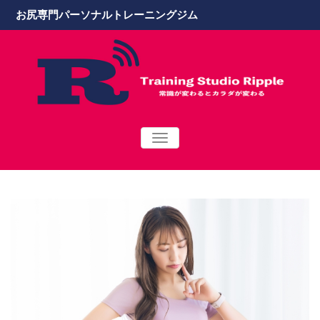
お尻専門パーソナルトレーニングジム
TOGGLE
NAVIGATION