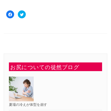
Facebook
ク
で
リ
共
ッ
有
ク
す
し
る
て
に
Twitter
は
で
ク
共
リ
有
ッ
(新
ク
し
し
い
て
ウ
く
ィ
だ
ン
さ
ド
い
ウ
お尻についての徒然ブログ
(新
で
し
開
い
き
ウ
ま
ィ
す)
ン
ド
ウ
で
開
き
ま
す)
夏場の冷えが体型を崩す