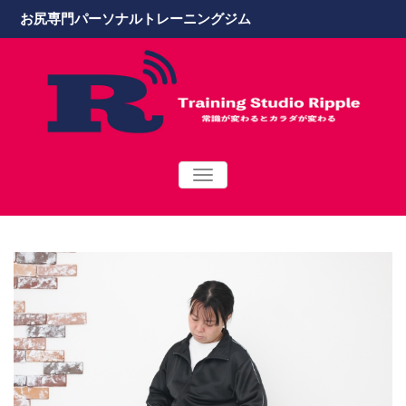
お尻専門パーソナルトレーニングジム
TOGGLE
NAVIGATION