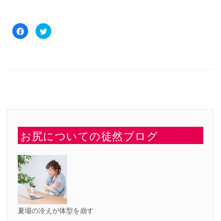
Facebook
ク
で
リ
共
ッ
有
ク
す
し
る
て
に
Twitter
は
で
ク
共
リ
有
ッ
(新
ク
し
し
い
て
ウ
く
ィ
だ
ン
さ
ド
い
ウ
お尻についての徒然ブログ
(新
で
し
開
い
き
ウ
ま
ィ
す)
ン
ド
ウ
で
開
き
ま
す)
夏場の冷えが体型を崩す