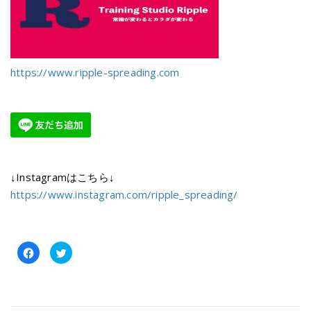
https://www.ripple-spreading.com
↓Instagramはこちら↓
https://www.instagram.com/ripple_spreading/
Facebook
ク
で
リ
共
ッ
有
ク
す
し
る
て
に
Twitter
は
で