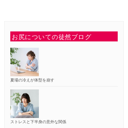
ク
共
リ
有
ッ
(新
ク
し
し
い
て
ウ
く
ィ
だ
ン
さ
ド
い
ウ
お尻についての徒然ブログ
(新
で
し
開
い
き
ウ
ま
ィ
す)
ン
ド
ウ
で
開
き
ま
す)
夏場の冷えが体型を崩す
ストレスと下半身の意外な関係