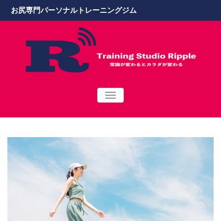
お尻専門パーソナルトレーニングジム
TOGGLE
NAVIGATION