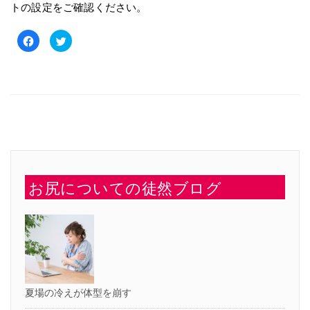
トの設定をご確認ください。
Facebook
ク
で
リ
共
ッ
有
ク
す
し
る
て
に
Twitter
は
で
ク
共
リ
有
ッ
(新
ク
し
し
い
て
ウ
く
ィ
だ
ン
さ
ド
い
ウ
お尻についての徒然ブログ
(新
で
し
開
い
き
ウ
ま
ィ
す)
ン
ド
ウ
で
開
き
ま
す)
夏場の冷えが体型を崩す