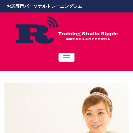
お尻専門パーソナルトレーニングジム
TOGGLE
NAVIGATION