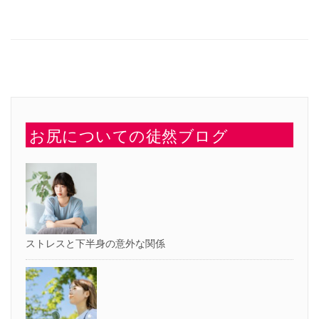
有
ク
す
し
る
て
に
Twitter
は
で
ク
共
リ
有
ッ
(新
ク
し
し
い
て
ウ
く
ィ
だ
ン
さ
ド
い
ウ
お尻についての徒然ブログ
(新
で
し
開
い
き
ウ
ま
ィ
す)
ン
ド
ウ
で
開
き
ま
す)
ストレスと下半身の意外な関係