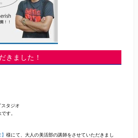
だきました！
グスタジオ
末永です。
E】
様にて、大人の美活部の講師をさせていただきまし