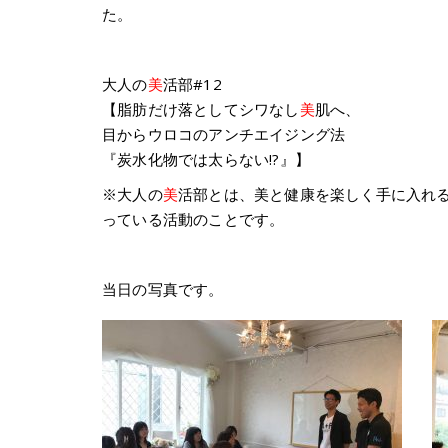
た。
大人の
美
活部#12
【脂肪だけ落としてシワなし
美
肌へ、
目からウロコのアンチエイジング法
『炭水化物では太らない!?』】
※大人の
美
活部とは、美と健康を楽しく手に入れ
っている活動のことです。
当日の写真です。