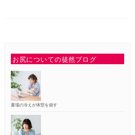
共
ッ
有
ク
す
し
る
て
に
Twitter
は
で
ク
共
リ
有
ッ
(新
ク
し
し
い
て
ウ
く
ィ
だ
ン
さ
ド
い
ウ
お尻についての徒然ブログ
(新
で
し
開
い
き
ウ
ま
ィ
す)
ン
ド
ウ
で
開
き
ま
す)
夏場の冷えが体型を崩す