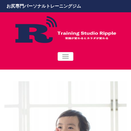
お尻専門パーソナルトレーニングジム
TOGGLE
NAVIGATION