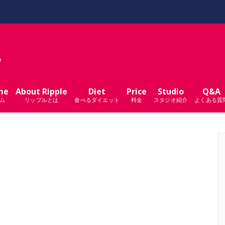
me
About Ripple
Diet
Price
Studio
Q&A
ム
リップルとは
食べるダイエット
料金
スタジオ紹介
よくある質