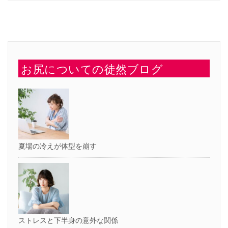
は
で
ク
共
リ
有
ッ
(新
ク
し
し
い
て
ウ
く
ィ
だ
ン
さ
ド
い
ウ
お尻についての徒然ブログ
(新
で
し
開
い
き
ウ
ま
ィ
す)
ン
ド
ウ
で
開
き
ま
す)
夏場の冷えが体型を崩す
ストレスと下半身の意外な関係