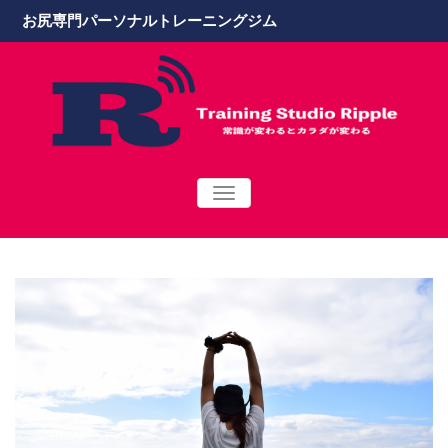
お尻専門パーソナルトレーニングジム
TOGGLE
NAVIGATION