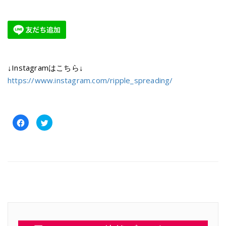
↓Instagramはこちら↓
https://www.instagram.com/ripple_spreading/
Facebook
ク
で
リ
共
ッ
有
ク
す
し
る
て
に
Twitter
は
で
ク
共
リ
有
ッ
(新
ク
し
し
い
て
ウ
く
ィ
だ
ン
さ
ド
い
ウ