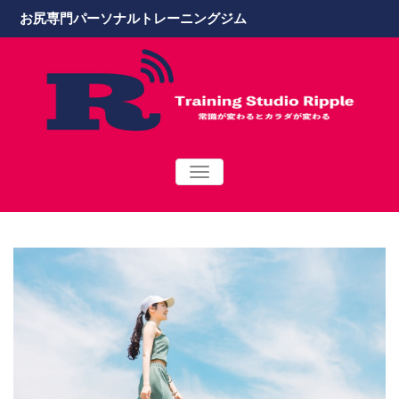
お尻専門パーソナルトレーニングジム
TOGGLE
NAVIGATION