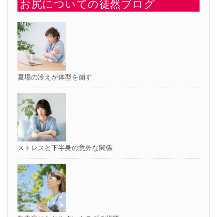
お尻についての徒然ブログ
(新
で
し
開
い
き
ウ
ま
ィ
す)
ン
ド
ウ
で
開
き
ま
す)
夏場の冷えが体型を崩す
ストレスと下半身の意外な関係