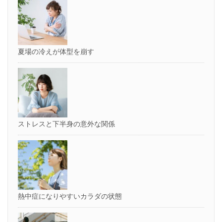
ィ
す)
ン
ド
ウ
で
開
き
ま
す)
夏場の冷えが体型を崩す
ストレスと下半身の意外な関係
熱中症になりやすいカラダの状態