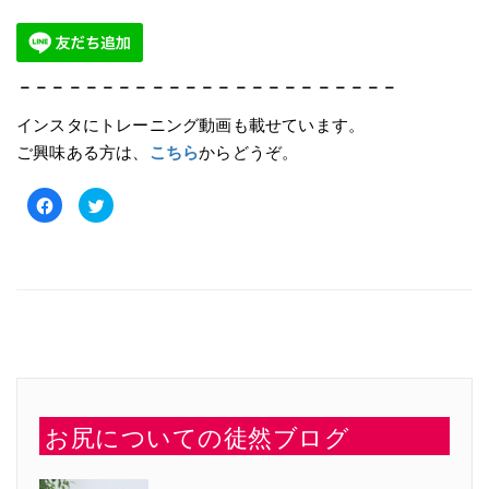
－－－－－－－－－－－－－－－－－－－－－－－
インスタにトレーニング動画も載せています。
ご興味ある方は、
こちら
からどうぞ。
Facebook
ク
で
リ
共
ッ
有
ク
す
し
る
て
に
Twitter
は
で
ク
共
リ
有
ッ
(新
ク
し
し
い
て
ウ
く
ィ
だ
ン
さ
ド
い
ウ
お尻についての徒然ブログ
(新
で
し
開
い
き
ウ
ま